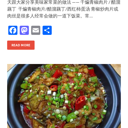
天跟大家分享美味家常菜的做法 —— 干煸青椒肉片 / 醋溜
藕丁 ​ 干煸青椒肉片/醋溜藕丁/西红柿蛋汤 青椒炒肉片或
肉丝是很多人经常会做的一道下饭菜。常…
F
M
E
S
ac
as
m
h
e
to
ai
ar
READ MORE
b
d
l
e
o
o
o
n
k