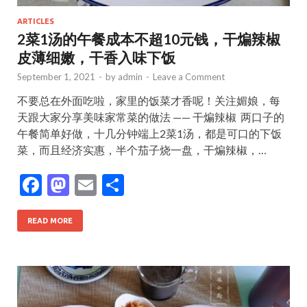
ARTICLES
2菜1汤的午餐成本不超10元钱，干煸辣椒
皮薄细嫩，干香入味下饭
September 1, 2021
-
by
admin
-
Leave a Comment
不要总在外面吃啦，家里的饭菜才香呢！关注媚娘，每
天跟大家分享美味家常菜的做法 —— 干煸辣椒 ​ 两口子的
午餐简单好做，十几分钟端上2菜1汤，都是可口的下饭
菜，而且经济实惠，半个茄子烧一盘，干煸辣椒，…
F
M
E
S
ac
as
m
h
e
to
ai
ar
READ MORE
b
d
l
e
o
o
o
n