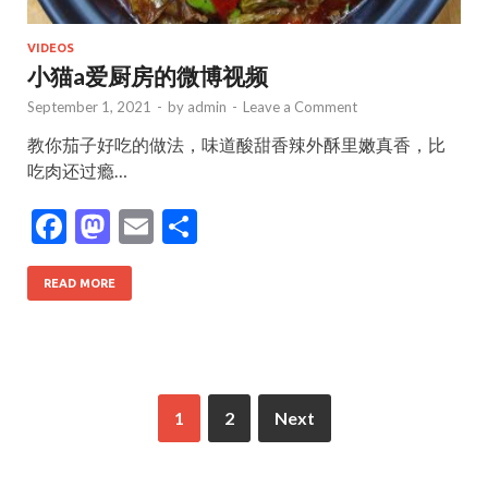
VIDEOS
小猫a爱厨房的微博视频
September 1, 2021
-
by
admin
-
Leave a Comment
教你茄子好吃的做法，味道酸甜香辣外酥里嫩真香，比
吃肉还过瘾…
F
M
E
S
ac
as
m
h
e
to
ai
ar
READ MORE
b
d
l
e
o
o
o
n
1
2
Next
k