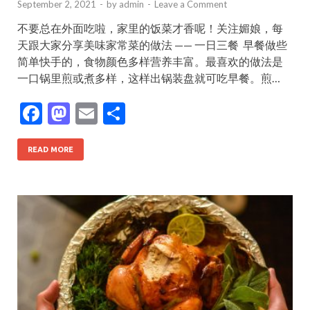
September 2, 2021
-
by
admin
-
Leave a Comment
不要总在外面吃啦，家里的饭菜才香呢！关注媚娘，每
天跟大家分享美味家常菜的做法 —— 一日三餐 ​ 早餐做些
简单快手的，食物颜色多样营养丰富。最喜欢的做法是
一口锅里煎或煮多样，这样出锅装盘就可吃早餐。煎…
F
M
E
S
ac
as
m
h
e
to
ai
ar
READ MORE
b
d
l
e
o
o
o
n
k