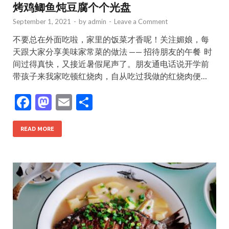
烤鸡鲫鱼炖豆腐个个光盘
September 1, 2021
-
by
admin
-
Leave a Comment
不要总在外面吃啦，家里的饭菜才香呢！关注媚娘，每
天跟大家分享美味家常菜的做法 —— 招待朋友的午餐 ​ 时
间过得真快，又接近暑假尾声了。朋友通电话说开学前
带孩子来我家吃顿红烧肉，自从吃过我做的红烧肉便…
F
M
E
S
ac
as
m
h
e
to
ai
ar
READ MORE
b
d
l
e
o
o
o
n
k