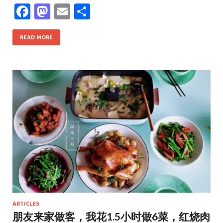
F
M
E
S
ac
as
m
h
e
to
ai
ar
READ MORE
b
d
l
e
o
o
o
n
k
ARTICLES
朋友来家做客，我花1.5小时做6菜，红烧肉