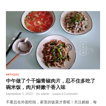
b
d
l
e
o
o
o
n
k
ARTICLES
中午做了个干煸青椒肉片，忍不住多吃了
碗米饭，肉片鲜嫩干香入味
September 1, 2021
-
by
admin
-
Leave a Comment
不要总在外面吃啦，家里的饭菜才香呢！关注媚娘，每