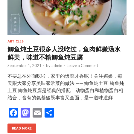
ARTICLES
鲫鱼炖土豆很多人没吃过，鱼肉鲜嫩汤水
鲜美，味道不输鲫鱼炖豆腐
September 1, 2021
-
by
admin
-
Leave a Comment
不要总在外面吃啦，家里的饭菜才香呢！关注媚娘，每
天跟大家分享美味家常菜的做法 —— 鲫鱼炖土豆 ​ 鲫鱼炖
土豆 鲫鱼炖豆腐是经典的搭配，动物蛋白和植物蛋白相
结合，含有的氨基酸既丰富又全面，是一道味道鲜…
F
M
E
S
ac
as
m
h
e
to
ai
ar
READ MORE