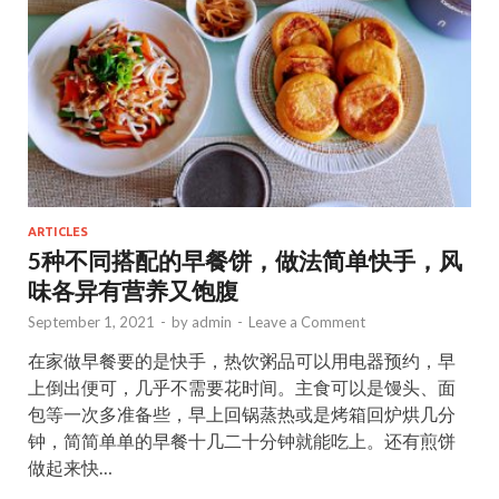
k
ARTICLES
5种不同搭配的早餐饼，做法简单快手，风
味各异有营养又饱腹
September 1, 2021
-
by
admin
-
Leave a Comment
在家做早餐要的是快手，热饮粥品可以用电器预约，早
上倒出便可，几乎不需要花时间。主食可以是馒头、面
包等一次多准备些，早上回锅蒸热或是烤箱回炉烘几分
钟，简简单单的早餐十几二十分钟就能吃上。还有煎饼
做起来快…