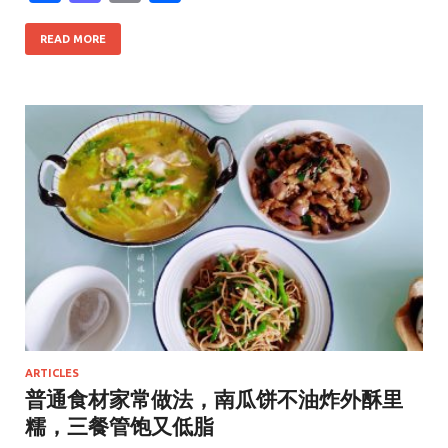
ac
as
m
h
e
to
ai
ar
READ MORE
b
d
l
e
o
o
o
n
k
ARTICLES
普通食材家常做法，南瓜饼不油炸外酥里
糯，三餐管饱又低脂