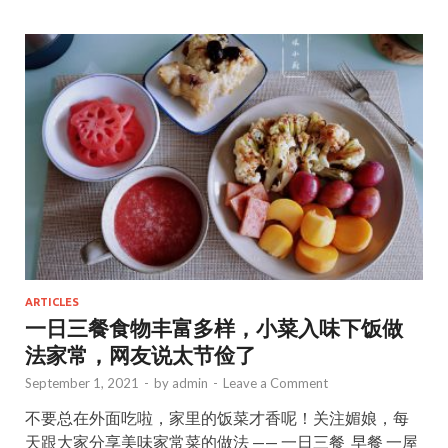
b
d
l
e
o
o
o
n
k
ARTICLES
一日三餐食物丰富多样，小菜入味下饭做
法家常，网友说太节俭了
September 1, 2021
-
by
admin
-
Leave a Comment
不要总在外面吃啦，家里的饭菜才香呢！关注媚娘，每
天跟大家分享美味家常菜的做法 —— 一日三餐 ​ 早餐 一屋