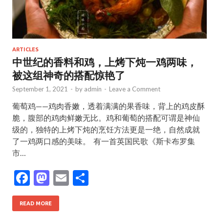
ARTICLES
中世纪的香料和鸡，上烤下炖一鸡两味，
被这组神奇的搭配惊艳了
September 1, 2021
-
by
admin
-
Leave a Comment
葡萄鸡——鸡肉香嫩，透着满满的果香味，背上的鸡皮酥
脆，腹部的鸡肉鲜嫩无比。鸡和葡萄的搭配可谓是神仙
级的，独特的上烤下炖的烹饪方法更是一绝，自然成就
了一鸡两口感的美味。 ​ 有一首英国民歌《斯卡布罗集
市…
F
M
E
S
ac
as
m
h
e
to
ai
ar
READ MORE