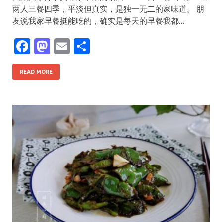
两人三餐四季，平淡但真实，是独一无二的家味道。 朋
友说我家早餐挺能吃的，确实是每天的早餐我都…
F
M
E
S
ac
as
m
h
e
to
ai
ar
READ MORE
b
d
l
e
o
o
o
n
k