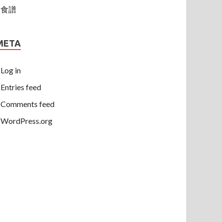
食譜
META
Log in
Entries feed
Comments feed
WordPress.org