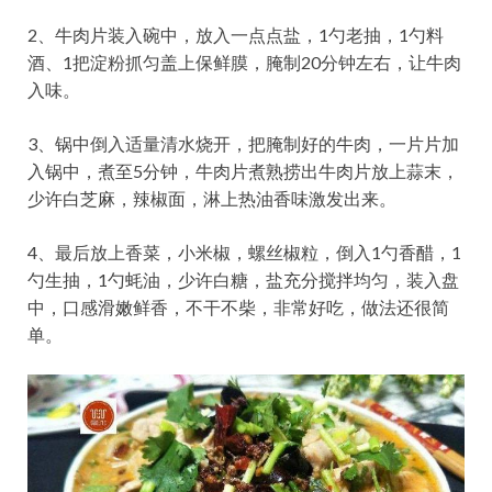
2、牛肉片装入碗中，放入一点点盐，1勺老抽，1勺料
酒、1把淀粉抓匀盖上保鲜膜，腌制20分钟左右，让牛肉
入味。
3、锅中倒入适量清水烧开，把腌制好的牛肉，一片片加
入锅中，煮至5分钟，牛肉片煮熟捞出牛肉片放上蒜末，
少许白芝麻，辣椒面，淋上热油香味激发出来。
4、最后放上香菜，小米椒，螺丝椒粒，倒入1勺香醋，1
勺生抽，1勺蚝油，少许白糖，盐充分搅拌均匀，装入盘
中，口感滑嫩鲜香，不干不柴，非常好吃，做法还很简
单。