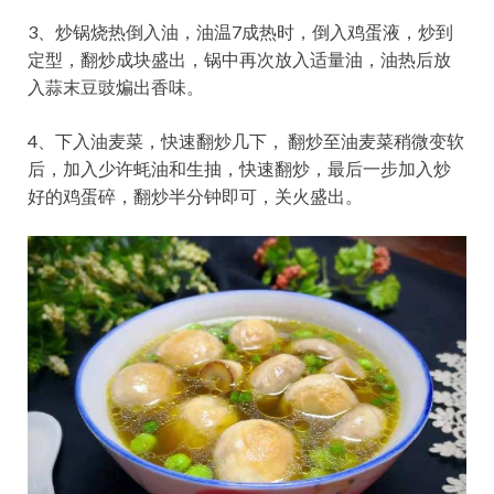
3、炒锅烧热倒入油，油温7成热时，倒入鸡蛋液，炒到
定型，翻炒成块盛出，锅中再次放入适量油，油热后放
入蒜末豆豉煸出香味。
4、下入油麦菜，快速翻炒几下， 翻炒至油麦菜稍微变软
后，加入少许蚝油和生抽，快速翻炒，最后一步加入炒
好的鸡蛋碎，翻炒半分钟即可，关火盛出。