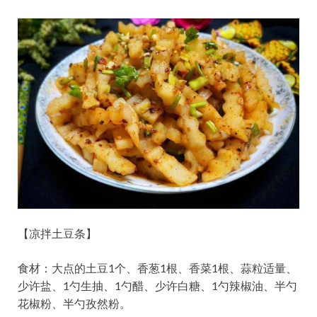
【凉拌土豆条】
食材：大点的土豆1个、香葱1根、香菜1根、蒜粒适量、
少许盐、1勺生抽、1勺醋、少许白糖、1勺辣椒油、半勺
花椒粉、半勺孜然粉。