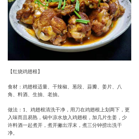
【红烧鸡翅根】
食材：鸡翅根适量、干辣椒、葱段、蒜瓣、姜片、八
角、料酒、生抽、老抽。
做法：1、鸡翅根清洗干净，用刀在鸡翅根上划两下，更
入味而且易熟，锅中凉水放入鸡翅根，加几片生姜，少
许料酒一起煮开，煮开撇出浮末，煮三分钟捞出洗干
净。