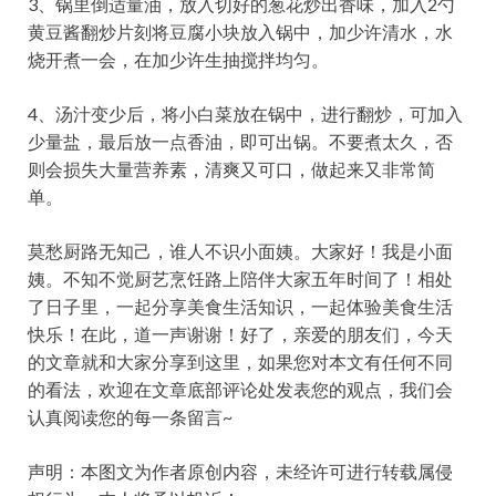
3、锅里倒适量油，放入切好的葱花炒出香味，加入2勺
黄豆酱翻炒片刻将豆腐小块放入锅中，加少许清水，水
烧开煮一会，在加少许生抽搅拌均匀。
4、汤汁变少后，将小白菜放在锅中，进行翻炒，可加入
少量盐，最后放一点香油，即可出锅。不要煮太久，否
则会损失大量营养素，清爽又可口，做起来又非常简
单。
莫愁厨路无知己，谁人不识小面姨。大家好！我是小面
姨。不知不觉厨艺烹饪路上陪伴大家五年时间了！相处
了日子里，一起分享美食生活知识，一起体验美食生活
快乐！在此，道一声谢谢！好了，亲爱的朋友们，今天
的文章就和大家分享到这里，如果您对本文有任何不同
的看法，欢迎在文章底部评论处发表您的观点，我们会
认真阅读您的每一条留言~
声明：本图文为作者原创内容，未经许可进行转载属侵