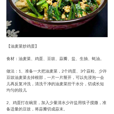
【油麦菜炒鸡蛋】
食材：油麦菜、鸡蛋、豆豉、蒜瓣、盐、生抽、蚝油。
做法：1、准备一大把油麦菜，2个鸡蛋、3个蒜粒、少许
豆豉油麦菜去掉根部，一片一片掰开，可以先浸泡一会
儿再反复冲洗，清洗干净的油麦菜控干水分，切成长短
均匀的段儿
2、鸡蛋打在碗里，加入少量清水少许盐用筷子搅撒，准
备适量的豆豉，将蒜瓣切成蒜末。