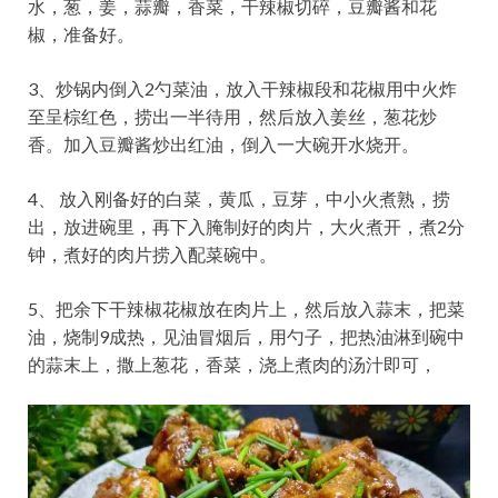
水，葱，姜，蒜瓣，香菜，干辣椒切碎，豆瓣酱和花
椒，准备好。
3、炒锅内倒入2勺菜油，放入干辣椒段和花椒用中火炸
至呈棕红色，捞出一半待用，然后放入姜丝，葱花炒
香。加入豆瓣酱炒出红油，倒入一大碗开水烧开。
4、 放入刚备好的白菜，黄瓜，豆芽，中小火煮熟，捞
出，放进碗里，再下入腌制好的肉片，大火煮开，煮2分
钟，煮好的肉片捞入配菜碗中。
5、把余下干辣椒花椒放在肉片上，然后放入蒜末，把菜
油，烧制9成热，见油冒烟后，用勺子，把热油淋到碗中
的蒜末上，撒上葱花，香菜，浇上煮肉的汤汁即可，