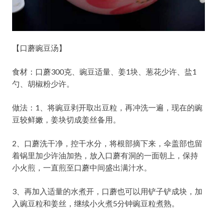
【口蘑豌豆汤】
食材：口蘑300克、豌豆适量、姜1块、葱花少许、盐1
勺、胡椒粉少许。
做法：1、将豌豆剥开取出豆粒，再冲洗一遍，现在的豌
豆较鲜嫩，姜块切成姜丝备用。
2、口蘑洗干净，控干水分，将根部摘下来，伞盖部也留
着锅里加少许油加热，放入口蘑有洞的一面朝上，保持
小火煎，一直煎至口蘑中间盛出满汁水。
3、再加入适量的水煮开，口蘑也可以用铲子铲成块，加
入豌豆粒和姜丝，继续小火煮5分钟豌豆粒煮熟。