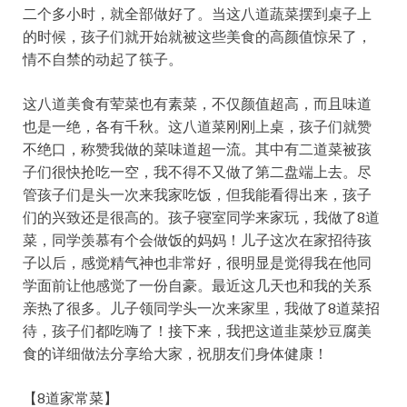
二个多小时，就全部做好了。当这八道蔬菜摆到桌子上
的时候，孩子们就开始就被这些美食的高颜值惊呆了，
情不自禁的动起了筷子。
这八道美食有荤菜也有素菜，不仅颜值超高，而且味道
也是一绝，各有千秋。这八道菜刚刚上桌，孩子们就赞
不绝口，称赞我做的菜味道超一流。其中有二道菜被孩
子们很快抢吃一空，我不得不又做了第二盘端上去。尽
管孩子们是头一次来我家吃饭，但我能看得出来，孩子
们的兴致还是很高的。孩子寝室同学来家玩，我做了8道
菜，同学羡慕有个会做饭的妈妈！儿子这次在家招待孩
子以后，感觉精气神也非常好，很明显是觉得我在他同
学面前让他感觉了一份自豪。最近这几天也和我的关系
亲热了很多。儿子领同学头一次来家里，我做了8道菜招
待，孩子们都吃嗨了！接下来，我把这道韭菜炒豆腐美
食的详细做法分享给大家，祝朋友们身体健康！
【8道家常菜】