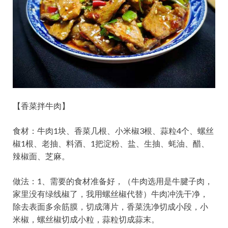
【香菜拌牛肉】
食材：牛肉1块、香菜几根、小米椒3根、蒜粒4个、螺丝
椒1根、老抽、料酒、1把淀粉、盐、生抽、蚝油、醋、
辣椒面、芝麻。
做法：1、需要的食材准备好，（牛肉选用是牛腱子肉，
家里没有绿线椒了，我用螺丝椒代替）牛肉冲洗干净，
除去表面多余筋膜，切成薄片，香菜洗净切成小段，小
米椒，螺丝椒切成小粒，蒜粒切成蒜末。