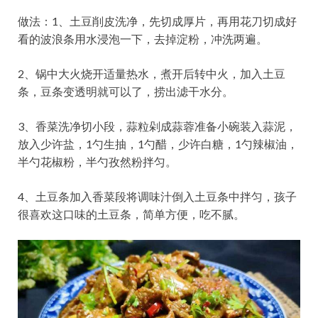
做法：1、土豆削皮洗净，先切成厚片，再用花刀切成好
看的波浪条用水浸泡一下，去掉淀粉，冲洗两遍。
2、锅中大火烧开适量热水，煮开后转中火，加入土豆
条，豆条变透明就可以了，捞出滤干水分。
3、香菜洗净切小段，蒜粒剁成蒜蓉准备小碗装入蒜泥，
放入少许盐，1勺生抽，1勺醋，少许白糖，1勺辣椒油，
半勺花椒粉，半勺孜然粉拌匀。
4、土豆条加入香菜段将调味汁倒入土豆条中拌匀，孩子
很喜欢这口味的土豆条，简单方便，吃不腻。