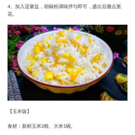
4、加入适量盐，胡椒粉调味拌匀即可，盛出后撒点葱
花。
【玉米饭】
食材：新鲜玉米2根、大米1碗。