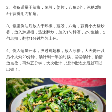
2、准备适量干辣椒，葱段，姜片，八角2个，冰糖2颗，
5个蒜瓣用刀拍扁。
3、锅里倒油后放入干辣椒，葱段，八角，蒜瓣小火翻炒
香，放入鸡翅根，迅速翻炒，加入1勺料酒，2勺生抽，1
勺老抽，翻炒1分钟均匀上色。
4、倒入适量开水，没过鸡翅根，放入冰糖，大火烧开以
后小火炖20分钟，汤汁剩一半的时候，尝尝汤汁，酌情
放点盐，再炖五分钟，大火收汁，汤汁收浓之后就可以
出锅了。