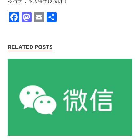
权行为，本人将予以投诉！​​​
F
M
E
S
ac
as
m
h
e
to
ai
ar
b
d
l
e
RELATED POSTS
o
o
o
n
k