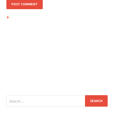
Ads by PubRev