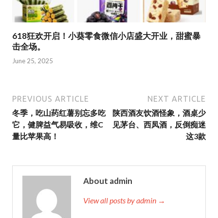
618狂欢开启！小葵零食微信小店盛大开业，甜蜜暴
击全场。
June 25, 2025
PREVIOUS ARTICLE
NEXT ARTICLE
冬季，吃山药红薯别忘多吃
陕西酒友饮酒怪象，酒桌少
它，健脾益气易吸收，维C
见茅台、西凤酒，反倒痴迷
量比苹果高！
这3款
About admin
View all posts by admin →