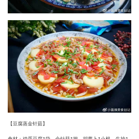
【豆腐蒸金针菇】
食材：鸡蛋豆腐1袋、金针菇1把、胡萝卜1小根、生抽1