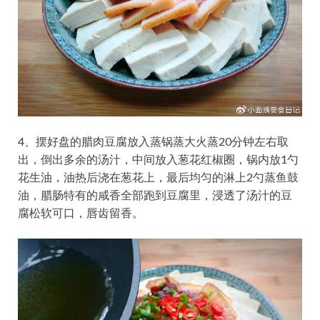
4、摆好盘的腊肉豆腐放入蒸锅蒸大火蒸20分钟左右取
出，倒出多余的汤汁，中间放入葱花红椒圈，锅内放1勺
花生油，油热后浇在葱花上，最后均匀的淋上2勺蒸鱼鼓
油，腊肠特有的咸香全部跑到豆腐里，浸透了汤汁的豆
腐松软可口，唇齿留香。