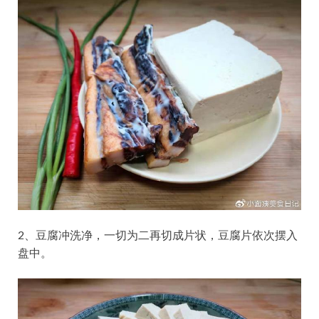
2、豆腐冲洗净，一切为二再切成片状，豆腐片依次摆入
盘中。