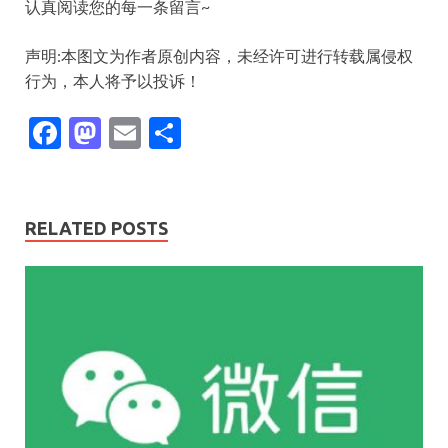
认真阅读您的每一条留言~
声明:本图文为作者原创内容，未经许可进行转载属侵权
行为，本人将予以投诉！​​​
F
M
E
S
ac
as
m
h
e
to
ai
ar
b
d
l
e
RELATED POSTS
o
o
o
n
k