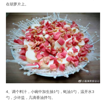
在胡萝片上。
4、调个料汁，小碗中加生抽1勺，蚝油1勺，温开水3
勺，少许盐，几滴香油拌匀。