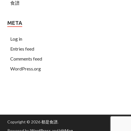
食譜
META
Log in
Entries feed
Comments feed
WordPress.org
Copyright © 2026
都是食譜
.
Powered by
WordPress
and
HitMag
.