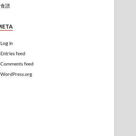
食譜
META
Log in
Entries feed
Comments feed
WordPress.org