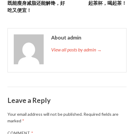
既能瘦身减脂还能解馋，好
起茶杯，喝起茶！
吃又便宜！
About admin
View all posts by admin →
Leave a Reply
Your email address will not be published.
Required fields are
marked
*
COMMENT
*