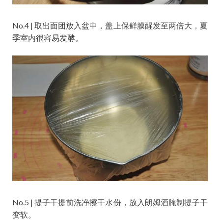
No.4 | 取出面团放入盆中，盖上保鲜膜醒发至两倍大，夏
季室内很容易发酵。
No.5 | 提子干提前洗净擦干水份，放入朗姆酒腌制提子干
变软。