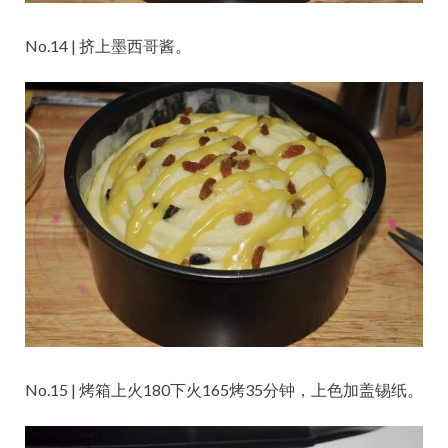
No.14 | 挤上墨西哥酱。
No.15 | 烤箱上火180下火165烤35分钟，上色加盖锡纸。