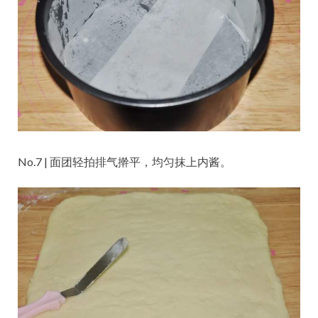
No.7 | 面团轻拍排气擀平，均匀抹上内酱。