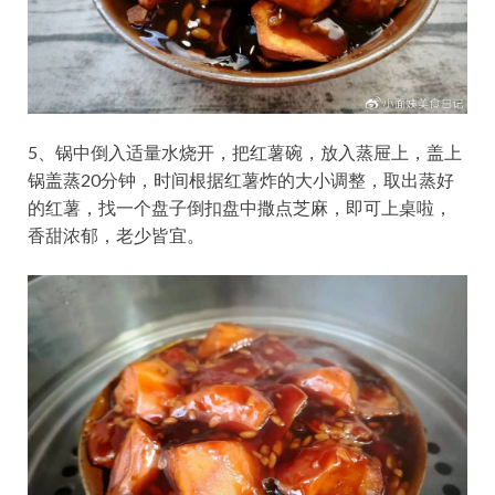
5、锅中倒入适量水烧开，把红薯碗，放入蒸屉上，盖上
锅盖蒸20分钟，时间根据红薯炸的大小调整，取出蒸好
的红薯，找一个盘子倒扣盘中撒点芝麻，即可上桌啦，
香甜浓郁，老少皆宜。