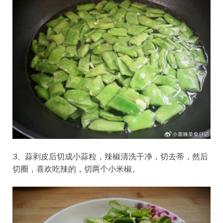
3、蒜剥皮后切成小蒜粒，辣椒清洗干净，切去蒂，然后
切圈，喜欢吃辣的，切两个小米椒。