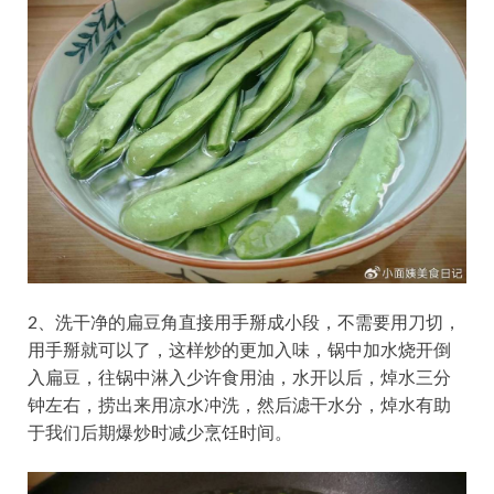
2、洗干净的扁豆角直接用手掰成小段，不需要用刀切，
用手掰就可以了，这样炒的更加入味，锅中加水烧开倒
入扁豆，往锅中淋入少许食用油，水开以后，焯水三分
钟左右，捞出来用凉水冲洗，然后滤干水分，焯水有助
于我们后期爆炒时减少烹饪时间。