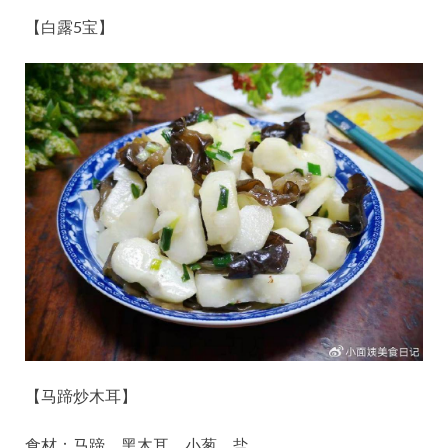
【白露5宝】
【马蹄炒木耳】
食材：马蹄、黑木耳、小葱、盐。