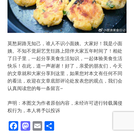
莫愁厨路无知己，谁人不识小面姨。大家好！我是小面
姨。不知不觉厨艺烹饪路上陪伴大家五年时间了！相处
了日子里，一起分享美食生活知识，一起体验美食生活
快乐！在此，道一声谢谢！好了，亲爱的朋友们，今天
的文章就和大家分享到这里，如果您对本文有任何不同
的看法，欢迎在文章底部评论处发表您的观点，我们会
认真阅读您的每一条留言~
声明：本图文为作者原创内容，未经许可进行转载属侵
权行为，本人将予以投诉​​​
F
M
E
S