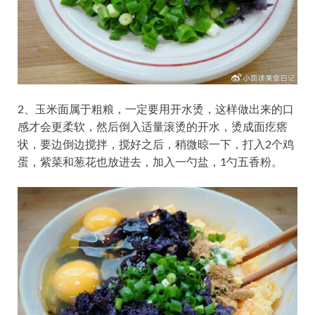
2、玉米面属于粗粮，一定要用开水烫，这样做出来的口
感才会更柔软，然后倒入适量滚烫的开水，烫成面疙瘩
状，要边倒边搅拌，搅好之后，稍微晾一下，打入2个鸡
蛋，紫菜和葱花也放进去，加入一勺盐，1勺五香粉。