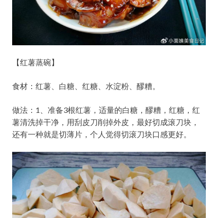
【红薯蒸碗】
食材：红薯、白糖、红糖、水淀粉、醪糟。
做法：1、准备3根红薯，适量的白糖，醪糟，红糖，红
薯清洗掉干净，用刮皮刀削掉外皮，最好切成滚刀块，
还有一种就是切薄片，个人觉得切滚刀块口感更好。