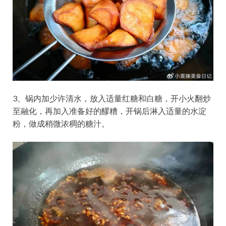
3、锅内加少许清水，放入适量红糖和白糖，开小火翻炒
至融化，再加入准备好的醪糟，开锅后淋入适量的水淀
粉，做成稍微浓稠的糖汁。