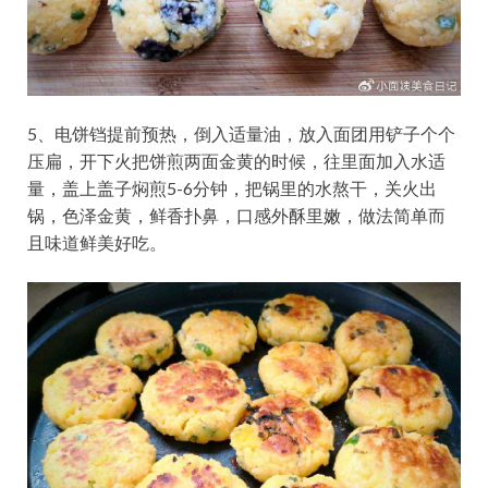
5、电饼铛提前预热，倒入适量油，放入面团用铲子个个
压扁，开下火把饼煎两面金黄的时候，往里面加入水适
量，盖上盖子焖煎5-6分钟，把锅里的水熬干，关火出
锅，色泽金黄，鲜香扑鼻，口感外酥里嫩，做法简单而
且味道鲜美好吃。