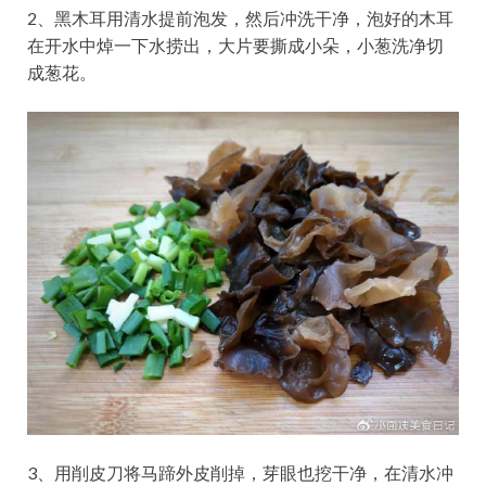
2、黑木耳用清水提前泡发，然后冲洗干净，泡好的木耳
在开水中焯一下水捞出，大片要撕成小朵，小葱洗净切
成葱花。
3、用削皮刀将马蹄外皮削掉，芽眼也挖干净，在清水冲