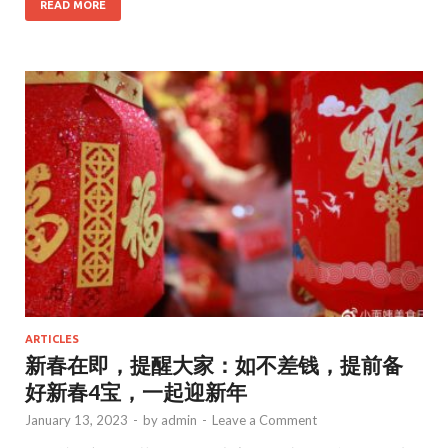
e
to
ai
ar
READ MORE
b
d
l
e
o
o
o
n
k
ARTICLES
新春在即，提醒大家：如不差钱，提前备
好新春4宝，一起迎新年
January 13, 2023
-
by
admin
-
Leave a Comment