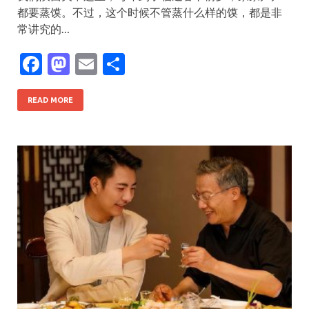
都要蒸馍。不过，这个时候不管蒸什么样的馍，都是非
常讲究的…
F
M
E
S
ac
as
m
h
e
to
ai
ar
READ MORE
b
d
l
e
o
o
o
n
k