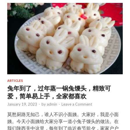
o
o
o
n
k
ARTICLES
兔年到了，过年蒸一锅兔馒头，精致可
爱，简单易上手，全家都喜欢
January 19, 2023
-
by
admin
-
Leave a Comment
莫愁厨路无知己，谁人不识小面姨。大家好，我是小面
姨。今天小面姨给大家分享一道小兔子馒头的做法。在
我们陕西关中这里，每年到了临近春节前夕，家家户户