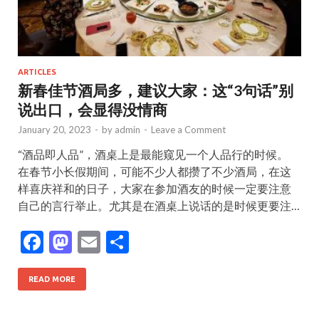
ARTICLES
新春佳节酒局多，建议大家：这“3句话”别
说出口，会显得没情商
January 20, 2023
-
by
admin
-
Leave a Comment
“酒品即人品”，酒桌上是最能窥见一个人品行的时候。
在春节小长假期间，可能不少人都攒了不少酒局，在这
样喜庆祥和的日子，大家在参加酒友的时候一定要注意
自己的言行举止。尤其是在酒桌上说话的是时候更要注…
F
M
E
S
ac
as
m
h
e
to
ai
ar
READ MORE
b
d
l
e