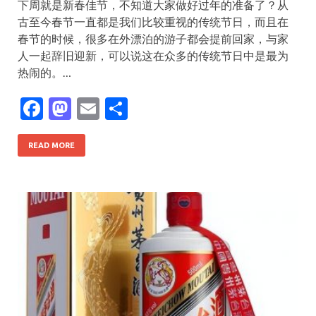
下周就是新春佳节，不知道大家做好过年的准备了？从
古至今春节一直都是我们比较重视的传统节日，而且在
春节的时候，很多在外漂泊的游子都会提前回家，与家
人一起辞旧迎新，可以说这在众多的传统节日中是最为
热闹的。…
F
M
E
S
ac
as
m
h
e
to
ai
ar
READ MORE
b
d
l
e
o
o
o
n
k