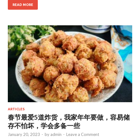
e
to
ai
ar
READ MORE
b
d
l
e
o
o
o
n
k
ARTICLES
春节最爱5道炸货，我家年年要做，容易储
存不怕坏，学会多备一些
January 20, 2023
-
by
admin
-
Leave a Comment