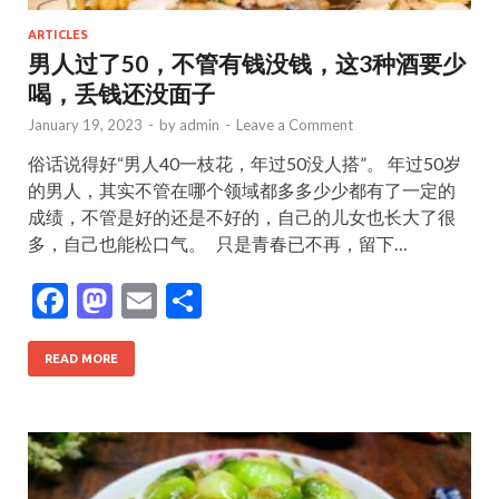
ARTICLES
男人过了50，不管有钱没钱，这3种酒要少
喝，丢钱还没面子
January 19, 2023
-
by
admin
-
Leave a Comment
俗话说得好“男人40一枝花，年过50没人搭”。 年过50岁
的男人，其实不管在哪个领域都多多少少都有了一定的
成绩，不管是好的还是不好的，自己的儿女也长大了很
多，自己也能松口气。 只是青春已不再，留下…
F
M
E
S
ac
as
m
h
e
to
ai
ar
READ MORE
b
d
l
e
o
o
o
n