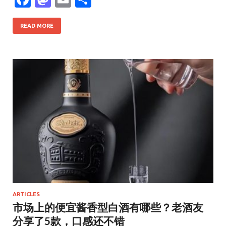
ac
as
m
h
e
to
ai
ar
READ MORE
b
d
l
e
o
o
o
n
k
ARTICLES
市场上的便宜酱香型白酒有哪些？老酒友
分享了5款，口感还不错