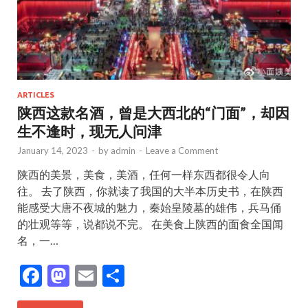
ARTICLES
陕西这款名酒，曾是大西北的“门面”，却因
生不逢时，现无人问津
January 14, 2023
-
by
admin
-
Leave a Comment
陕西的美景，美食，美酒，任何一样东西都很令人向
往。 去了陕西，你就读了我国的大半本历史书，在陕西
能感受大唐不夜城的魅力，秦始皇陵墓的雄伟，兵马俑
的壮观等等，说都说不完。 在美食上陕西的面食全国闻
名，一…
F
M
E
S
ac
as
m
h