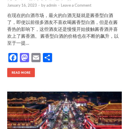
January 16, 2023
-
by
admin
-
Leave a Comment
在现在的白酒市场，最火的白酒无疑就是酱香型白酒
了，即使以前很多酒友不喜欢喝酱香型白酒，但是在酱
香热的影响下，这些酒友还是慢慢开始接触酱香酒并喜
欢上了酱香酒。 酱香型白酒的价格也在不断的飙升，以
至于一提…
F
M
E
S
ac
as
m
h
e
to
ai
ar
READ MORE
b
d
l
e
o
o
o
n
k