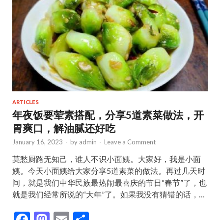
k
ARTICLES
年夜饭要荤素搭配，分享5道素菜做法，开
胃爽口，解油腻还好吃
January 16, 2023
-
by
admin
-
Leave a Comment
莫愁厨路无知己，谁人不识小面姨。大家好，我是小面
姨。今天小面姨给大家分享5道素菜的做法。再过几天时
间，就是我们中华民族最热闹最喜庆的节日“春节”了，也
就是我们经常所说的“大年”了。如果我没有猜错的话，…
F
M
E
S