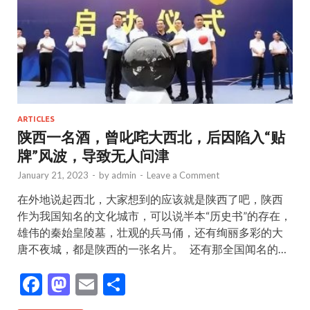
ARTICLES
陕西一名酒，曾叱咤大西北，后因陷入“贴
牌”风波，导致无人问津
January 21, 2023
-
by
admin
-
Leave a Comment
在外地说起西北，大家想到的应该就是陕西了吧，陕西
作为我国知名的文化城市，可以说半本“历史书”的存在，
雄伟的秦始皇陵墓，壮观的兵马俑，还有绚丽多彩的大
唐不夜城，都是陕西的一张名片。 还有那全国闻名的…
F
M
E
S
ac
as
m
h