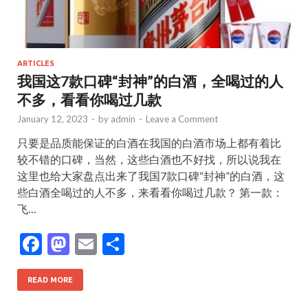
ARTICLES
我国这7款口碑“封神”的白酒，全喝过的人
不多，看看你喝过几款
January 12, 2023
-
by
admin
-
Leave a Comment
只要是品质能保证的白酒在我国的白酒市场上都有着比
较不错的口碑，当然，这些白酒也不好找，所以说我在
这里也给大家盘点出来了我国7款口碑“封神”的白酒，这
些白酒全喝过的人不多，来看看你喝过几款？ 第一款：
飞…
F
M
E
S
ac
as
m
h
e
to
ai
ar
READ MORE