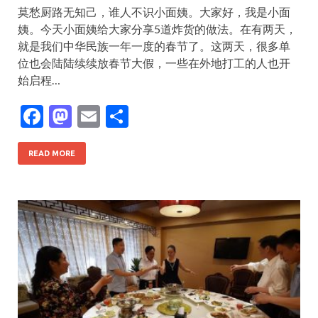
莫愁厨路无知己，谁人不识小面姨。大家好，我是小面
姨。今天小面姨给大家分享5道炸货的做法。在有两天，
就是我们中华民族一年一度的春节了。这两天，很多单
位也会陆陆续续放春节大假，一些在外地打工的人也开
始启程…
F
M
E
S
ac
as
m
h
e
to
ai
ar
READ MORE
b
d
l
e
o
o
o
n
k