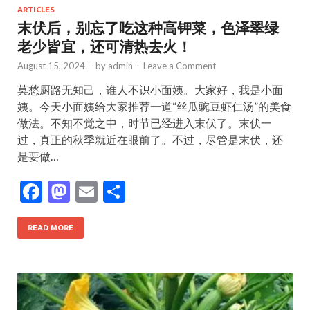
ARTICLES
末伏后，别忘了吃这种高钾菜，色泽翠绿
老少皆宜，还可清热去火！
August 15, 2024
-
by
admin
-
Leave a Comment
莫愁厨路无知己，谁人不识小面姨。大家好，我是小面
姨。今天小面姨给大家推荐一道“丝瓜豌豆虾仁汤”的美食
做法。不知不觉之中，时节已经进入末伏了。末伏一
过，真正的秋季就近在眼前了。不过，尽管是末伏，还
是要做…
F
M
E
S
ac
as
m
h
e
to
ai
ar
READ MORE
b
d
l
e
o
o
o
n