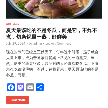
ARTICLES
夏天最该吃的不是冬瓜，而是它，不炸不
煮，切条锅里一蒸，好鲜美
July 29, 2024
-
by
admin
-
Leave a Comment
现在的节气已经是三伏天了，每年这个时候，茄子就会
大量上市，成为普通家庭餐桌上常见的一道蔬菜。当
然，夏季的蔬菜很多，甚至有的人还喜欢吃冬瓜。不管
怎么吃都没毛病，不过，在我看来，夏天最该吃的不是
冬瓜，而是…
F
M
E
S
ac
as
m
h
e
to
ai
ar
READ MORE