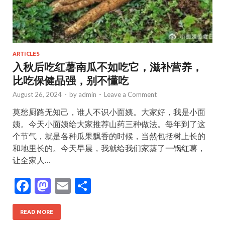
ARTICLES
入秋后吃红薯南瓜不如吃它，滋补营养，
比吃保健品强，别不懂吃
August 26, 2024
-
by
admin
-
Leave a Comment
莫愁厨路无知己，谁人不识小面姨。大家好，我是小面
姨。今天小面姨给大家推荐山药三种做法。每年到了这
个节气，就是各种瓜果飘香的时候，当然包括树上长的
和地里长的。今天早晨，我就给我们家蒸了一锅红薯，
让全家人…
F
M
E
S
ac
as
m
h
e
to
ai
ar
READ MORE