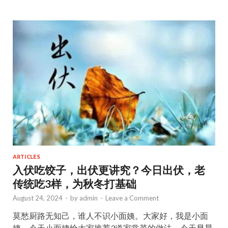
b
d
l
e
o
o
o
n
k
ARTICLES
入伏吃饺子，出伏更讲究？今日出伏，老
传统吃3样，为秋冬打基础
August 24, 2024
-
by
admin
-
Leave a Comment
莫愁厨路无知己，谁人不识小面姨。大家好，我是小面
姨。今天小面姨给大家推荐3道家常菜的做法。今天早晨