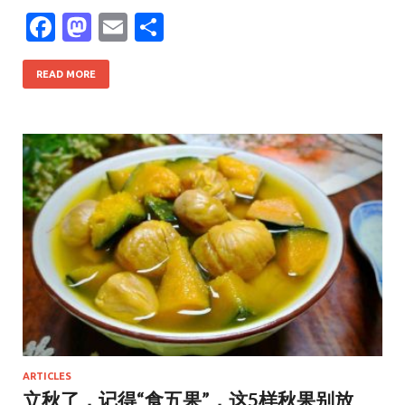
F
M
E
S
ac
as
m
h
e
to
ai
ar
READ MORE
b
d
l
e
o
o
o
n
k
ARTICLES
立秋了，记得“食五果”，这5样秋果别放