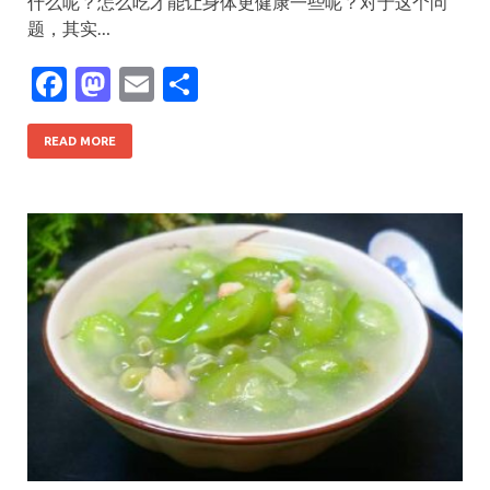
什么呢？怎么吃才能让身体更健康一些呢？对于这个问
题，其实…
F
M
E
S
ac
as
m
h
e
to
ai
ar
READ MORE
b
d
l
e
o
o
o
n
k