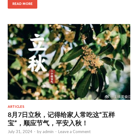
e
to
ai
ar
READ MORE
b
d
l
e
o
o
o
n
k
ARTICLES
8月7日立秋，记得给家人常吃这“五样
宝”，顺应节气，平安入秋！
July 31, 2024
-
by
admin
-
Leave a Comment