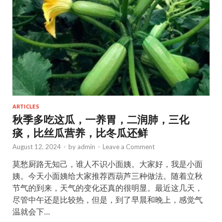
k
ARTICLES
秋季多吃这瓜，一养胃，二润肺，三化
痰，比丝瓜营养，比冬瓜还鲜
August 12, 2024
-
by
admin
-
Leave a Comment
莫愁厨路无知己，谁人不识小面姨。大家好，我是小面
姨。今天小面姨给大家推荐西葫芦三种做法。随着立秋
节气的到来，天气的变化还真的很明显。最近这几天，
尽管中午还是比较热，但是，到了早晨和晚上，感觉气
温就会下…