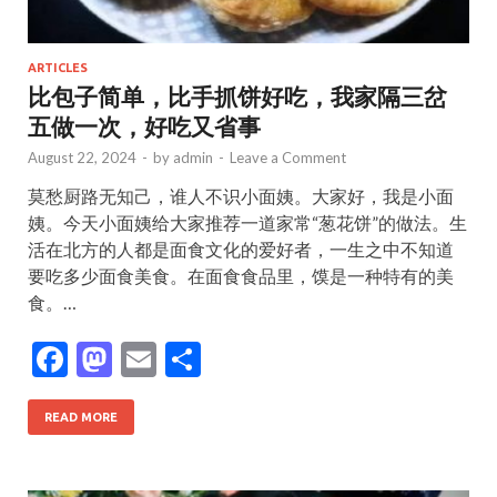
ARTICLES
比包子简单，比手抓饼好吃，我家隔三岔
五做一次，好吃又省事
August 22, 2024
-
by
admin
-
Leave a Comment
莫愁厨路无知己，谁人不识小面姨。大家好，我是小面
姨。今天小面姨给大家推荐一道家常“葱花饼”的做法。生
活在北方的人都是面食文化的爱好者，一生之中不知道
要吃多少面食美食。在面食食品里，馍是一种特有的美
食。…
F
M
E
S
ac
as
m
h
e
to
ai
ar
READ MORE
b
d
l
e