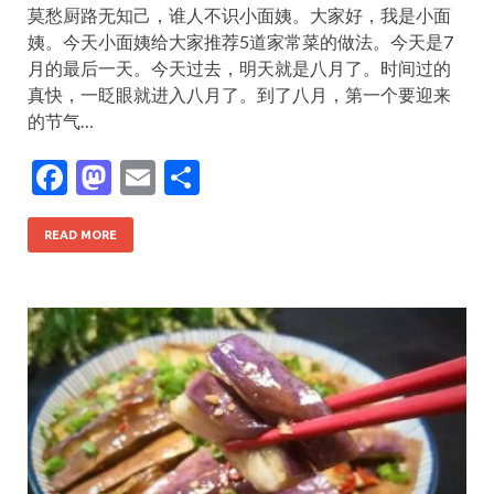
莫愁厨路无知己，谁人不识小面姨。大家好，我是小面
姨。今天小面姨给大家推荐5道家常菜的做法。今天是7
月的最后一天。今天过去，明天就是八月了。时间过的
真快，一眨眼就进入八月了。到了八月，第一个要迎来
的节气…
F
M
E
S
ac
as
m
h
e
to
ai
ar
READ MORE
b
d
l
e
o
o
o
n
k