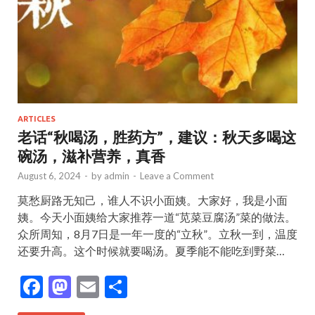
ARTICLES
老话“秋喝汤，胜药方”，建议：秋天多喝这
碗汤，滋补营养，真香
August 6, 2024
-
by
admin
-
Leave a Comment
莫愁厨路无知己，谁人不识小面姨。大家好，我是小面
姨。今天小面姨给大家推荐一道“苋菜豆腐汤”菜的做法。
众所周知，8月7日是一年一度的“立秋”。立秋一到，温度
还要升高。这个时候就要喝汤。夏季能不能吃到野菜…
F
M
E
S
ac
as
m
h