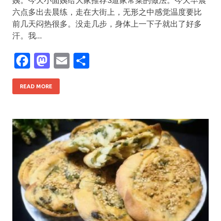
六点多出去晨练，走在大街上，无形之中感觉温度要比
前几天闷热很多。没走几步，身体上一下子就出了好多
汗。我…
F
M
E
S
ac
as
m
h
e
to
ai
ar
READ MORE
b
d
l
e
o
o
o
n
k