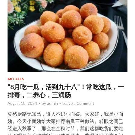
o
o
o
n
k
ARTICLES
“8月吃一瓜，活到九十八”！常吃这瓜，一
排毒，二养心，三润肠
August 18, 2024
-
by
admin
-
Leave a Comment
莫愁厨路无知己，谁人不识小面姨。大家好，我是小面
姨。今天小面姨给大家推荐南瓜三种做法。转眼之间已
经进入秋季了，那么在金秋时节，我们这群吃货们要吃