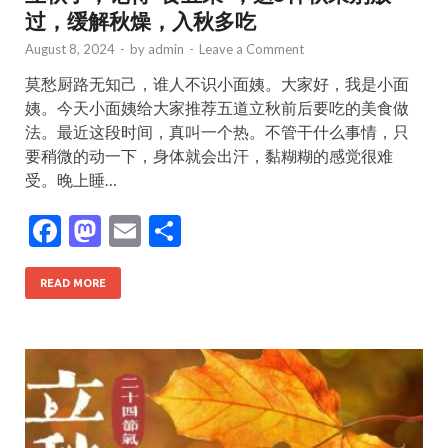
过，缓解秋燥，入秋多吃
August 8, 2024
-
by
admin
-
Leave a Comment
莫愁厨路无知己，谁人不识小面姨。大家好，我是小面
姨。今天小面姨给大家推荐五道立秋前后要吃的美食做
法。最近这段时间，真叫一个热。不管干什么事情，只
要稍微的动一下，身体就会出汗，黏糊糊的感觉很难
受。晚上睡…
F
M
E
S
ac
as
m
h
e
to
ai
ar
READ MORE
b
d
l
e
o
o
o
n
k